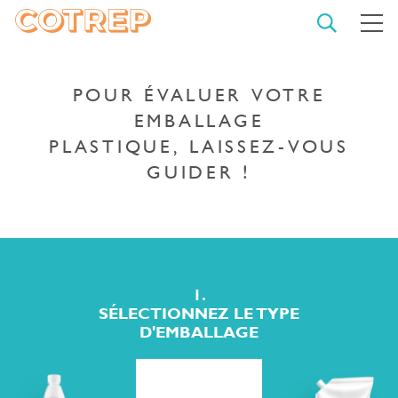
OUVRIR
M
LA
RECHER
COTREP
FER
LA
REC
POUR ÉVALUER VOTRE
EMBALLAGE
PLASTIQUE, LAISSEZ-VOUS
TAPEZ VOTRE
GUIDER !
RECHERCHE ET VALIDEZ
DÉMARRER
UNE
RECHERCH
1.
SÉLECTIONNEZ LE TYPE
D'EMBALLAGE